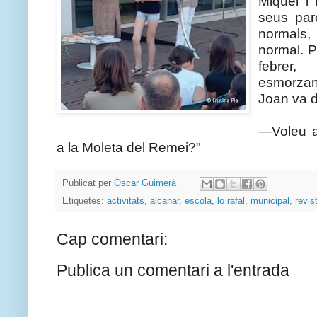
Miquel i 
seus par
normals
normal. 
febrer
esmorzan
Joan va d
—Voleu a
a la Moleta del Remei?"
Publicat per
Òscar Guimerà
Etiquetes:
activitats
,
alcanar
,
escola
,
lo rafal
,
municipal
,
revis
Cap comentari:
Publica un comentari a l'entrada