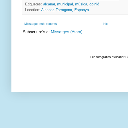
Etiquetes:
alcanar
,
municipal
,
música
,
opinió
Location:
Alcanar, Tarragona, Espanya
Missatges més recents
Inici
Subscriure's a:
Missatges (Atom)
Les fotografies d'Alcanar i