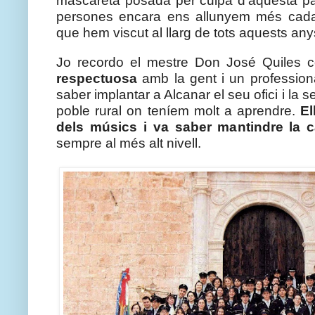
mascareta posada per culpa d’aquesta pa
persones encara ens allunyem més cada 
que hem viscut al llarg de tots aquests any
Jo recordo el mestre Don José Quiles 
respectuosa
 amb la gent i un profession
saber implantar a Alcanar el seu ofici i la s
poble rural on teníem molt a aprendre. 
El
dels músics i va saber mantindre la 
sempre al més alt nivell.