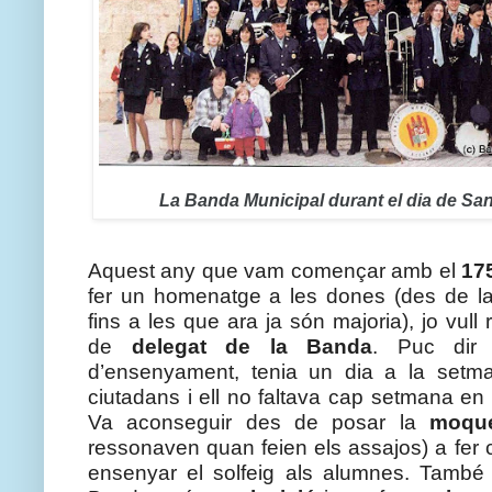
La Banda Municipal durant el dia de San
Aquest any que vam començar amb el 
175
fer un homenatge a les dones (des de la 
fins a les que ara ja són majoria), jo vull
de
 delegat de la Banda
. Puc dir 
d’ensenyament, tenia un dia a la setma
ciutadans i ell no faltava cap setmana en 
Va aconseguir des de posar la 
moqu
ressonaven quan feien els assajos) a fer
ensenyar el solfeig als alumnes. També v