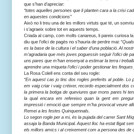
que s’han d’apreciar:
“totes aquelles persones que li planten cara a la crisi cada
en aquestes condicions”
Això no li treu una de les millors virtuts que té, un so
i s’agraeix sobre tot en aquests temps.
Criada al camp, com molts canareus, li pareix curiosa l
diu que l’ofici de pagès no s’hauria de perdre mai: “
Qualse
es la base de la cultura i el saber d’una població. Al nos
m’agradaria que més joves poguessin seguir l’ofici de pag
uns pares que m’han ensenyat a estimar la terra i treball
aprendre una miqueta l’ofici i poder gestionar les finques
La Rosa Colell ens conta del seu rogle:
“En aquest cas jo tinc dos rogles preferits al poble. Lo 
em vaig criar i vaig créixer, recordo especialment dos c
la primera la botiga de queviures que mons pares hi ten
la qual encara em refereixo quan la gent em pregunta 
impressió i emoció que sempre m’ha provocat veure allí
Remei a les festes Quinquennals.
Lo segon rogle per a mi, és la pujada del carrer Sant Miquel
assaja la Banda Municipal. Aquest lloc ha estat lligat se
els millors amics i al creixement com a persona des de q