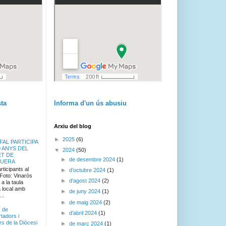
sta
Informa d'un ús abusiu
Arxiu del blog
►
2025
(6)
FAL PARTICIPA
0 ANYS DEL
▼
2024
(50)
ET DE
►
de desembre 2024
(1)
GUERA
ticipants al
►
d’octubre 2024
(1)
 Foto: Vinaròs
►
d’agost 2024
(2)
a la taula
 local amb
►
de juny 2024
(1)
..
►
de maig 2024
(2)
c de
►
d’abril 2024
(1)
tadors i
rs de la Diòcesi
►
de març 2024
(1)