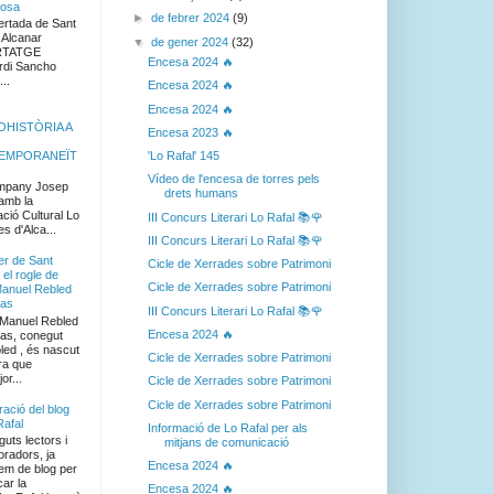
tosa
►
de febrer 2024
(9)
rtada de Sant
ni. Alcanar
▼
de gener 2024
(32)
TGE
Encesa 2024 🔥
rdi Sancho
..
Encesa 2024 🔥
Encesa 2024 🔥
HISTÒRIA A
Encesa 2023 🔥
EMPORANEÏT
'Lo Rafal' 145
Vídeo de l'encesa de torres pels
mpany Josep
drets humans
(amb la
ció Cultural Lo
III Concurs Literari Lo Rafal 📚🌹
es d'Alca...
III Concurs Literari Lo Rafal 📚🌹
er de Sant
Cicle de Xerrades sobre Patrimoni
 el rogle de
Cicle de Xerrades sobre Patrimoni
anuel Rebled
las
III Concurs Literari Lo Rafal 📚🌹
Manuel Rebled
Encesa 2024 🔥
las, conegut
ed , és nascut
Cicle de Xerrades sobre Patrimoni
ra que
or...
Cicle de Xerrades sobre Patrimoni
Cicle de Xerrades sobre Patrimoni
ració del blog
Rafal
Informació de Lo Rafal per als
uts lectors i
mitjans de comunicació
oradors, ja
Encesa 2024 🔥
em de blog per
car la
Encesa 2024 🔥