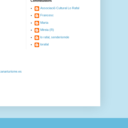
Contribuïdors
Associació Cultural Lo Rafal
Francesc
Marta
Mireia (R)
lo rafal, senderismde
lorafal
canarturisme.es