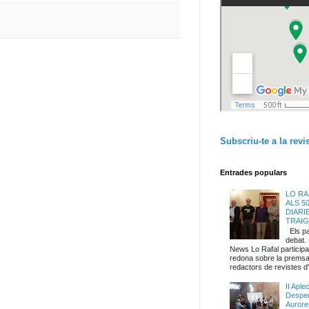
Subscriu-te a la revi
Entrades populars
LO RA
ALS 5
DIARI
TRAI
Els par
debat.
News Lo Rafal participa 
redona sobre la premsa
redactors de revistes d'.
II Aple
Desper
Aurore