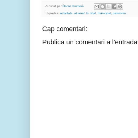
Publicat per
Òscar Guimerà
Etiquetes:
activitats
,
alcanar
,
lo rafal
,
municipal
,
patrimoni
Cap comentari:
Publica un comentari a l'entrada