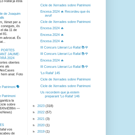
Lo Rafal ja està
Cicle de Xerrades sobre Patrimoni
Encesa 2024 🔥 Recordeu que és
le de Joaquim
avui!
alls
Cicle de Xerrades sobre Patrimoni
m, Ximet per a
i coneguts, és
Encesa 2024 🔥
el dia 11 de
el 81.
Encesa 2024 🔥
om advocat. És
Encesa 2024 🔥
t...
III Concurs Literari Lo Rafal 📚🌹
 PORTES
III Concurs Literari Lo Rafal 📚🌹
SANT JAUME-
RRÀ 2024
Encesa 2024 🔥
ortes obertes
ns als
III Concurs Literari Lo Rafal 📚🌹
#lesCases
'Lo Rafal' 145
 hem anat. Foto
Cicle de Xerrades sobre Patrimoni
Cicle de Xerrades sobre Patrimoni
 Patrimoni 🗣️
Us recordem que ja estem
e Patrimoni
preparant 'Lo Rafal' 146
ganitza la
cicle sobre
►
2023
(318)
/bT6XhnE88m —
►
2022
(57)
osNews)
►
2021
(3)
ES
►
2020
(1)
afal vos
►
2019
(1)
 acabeu de