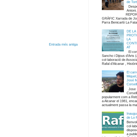
de Tor
Despe
Anto
REPORTA
GRÀFIC Xarrada de Jo
Parra Benicarló La Fata.
DE LA
PROTO
LA
CONT
Entrada més antiga
AT
El co
Sancho i Dijous d'Arts 
col·laboració de Associa
Rafal d'Alcanar , Històri
El carr
Miquel,
José M
Corsel
Jose 
Corsel
popularment com a Rebl
a Alcanar el 1981, enca
actualment passa la maj
Inaugu
de Lo 
Benvolg
col·lab
dispos
a publi