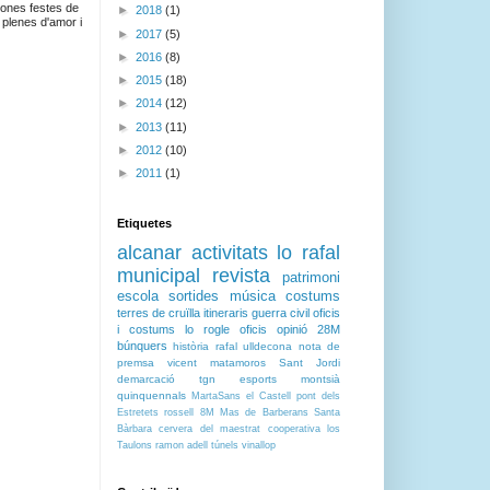
ones festes de
►
2018
(1)
 plenes d'amor i
►
2017
(5)
►
2016
(8)
►
2015
(18)
►
2014
(12)
►
2013
(11)
►
2012
(10)
►
2011
(1)
Etiquetes
alcanar
activitats
lo rafal
municipal
revista
patrimoni
escola
sortides
música
costums
terres de cruïlla
itineraris
guerra civil
oficis
i costums
lo rogle
oficis
opinió
28M
búnquers
història
rafal
ulldecona
nota de
premsa
vicent matamoros
Sant Jordi
demarcació tgn
esports
montsià
quinquennals
MartaSans
el Castell
pont dels
Estretets
rossell
8M
Mas de Barberans
Santa
Bàrbara
cervera del maestrat
cooperativa
los
Taulons
ramon adell
túnels
vinallop