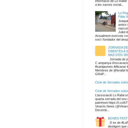
informació de Lo Rafal! 
a les xarxes social...
Lo Rog
Fibla V
Joaqui
amics 
nascut 
Juliol d
Actualment exerceix c
soci i fundador del despa
JORNADA DE
OBERTES A 
MAS D'EN SE
Jornada de p
C ampanya d'excavacio
#santjaumes #Alcanar 
Membres de @lorafal hi
GRAP...
Cicle de Xerrades sobre
Cicle de Xerrades sobr
L’associació Lo Rafal or
quarta xerrada del seu 
patrimoni https://t.co
Vinaròs.News (@Vinar
Decemb...
BONES FEST
D es de #LoR
desitgem que