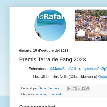
dimarts, 10 d’octubre del 2023
Premis Terra de Fang 2023
Enhorabona,
@MartaSansValls
✊
https://t.co/m
— Lluc Ulldemolins Nolla (@lluculldemolins)
Octob
Publicat per
Òscar Guimerà
Etiquetes:
alcanar
,
municipal