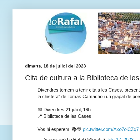
dimarts, 18 de juliol del 2023
Cita de cultura a la Biblioteca de l
Divendres tornem a tenir cita a les Cases, presenta
la chistera" de Tomàs Camacho i un grapat de poet
📅 Divendres 21 juliol, 19h
📍 Biblioteca de les Cases
Vos hi esperem! 📚💙
pic.twitter.com/Axo7oiCZq7
— Associació Lo Rafal (@lorafal)
July 17, 2023