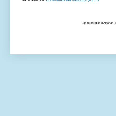
Subscriure's a:
Comentaris del missatge (Atom)
Les fotografies d'Alcanar i