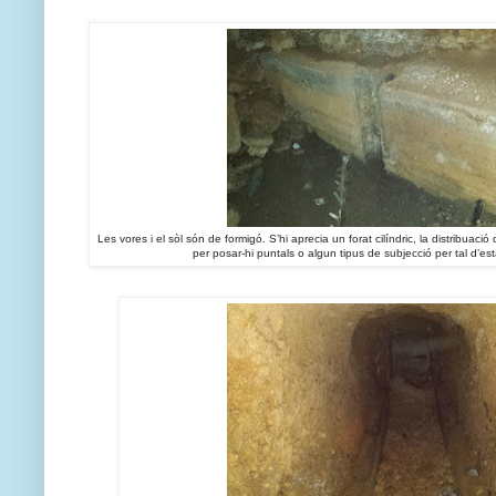
Les vores i el sòl són de formigó. S’hi aprecia un forat cilíndric, la distribuac
per posar-hi puntals o algun tipus de subjecció per tal d’esta