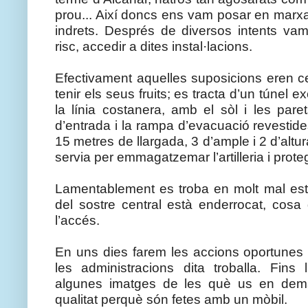
prou... Així doncs ens vam posar en marxa
indrets. Després de diversos intents va
risc, accedir a dites instal·lacions.
Efectivament aquelles suposicions eren ce
tenir els seus fruits; es tracta d’un túnel‬ ex
la línia costanera, amb el sòl i les paret
d’entrada i la rampa d’evacuació revestid
15 metres de llargada, 3 d’ample i 2 d’altur
servia per emmagatzemar l’artilleria i proteg
Lamentablement es troba en molt mal esta
del sostre central està enderrocat, cosa 
l’accés.
En uns dies farem les accions oportunes 
les administracions dita troballa. Fins
algunes imatges de les què us en dem
qualitat perquè són fetes amb un mòbil.