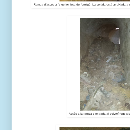
Rampa d’accés a l’exterior, feta de formigó. La sortida està anul·lada 
Accés a la rampa d’entrada al polvorí.
fegeix l