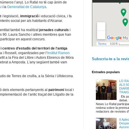
nc números l’any). Lo Rafal no té cap ànim de
a
i la
Generalitat de Catalunya
.
t
i legislació,
immigració
i educació cívica, i fa
nterès social per als habitants d'Alcanar.
’entitat també ha realitzat
jornades culturals
i
s 90. Laura Sancho i altres membres que han
 participar en aquest concurs.
i centres d’estudis del territori de l'antiga
i Rossell, organitzades per l’
Institut Ramon
it a la Fira del Llibre i Autors Ebrencs de Móra
Subscriu-te a la revi
elebrat a Amposta. L’any següent també vam
Entrades populars
dis de Terres de cruïlla, a la Sénia i Ulldecona.
LO RA
ALS 5
DIARI
ió dels elements pertanyents al
patrimoni
local i
TRAI
 implementació de l’antic traçat del Lligallo de la
Els par
debat.
News Lo Rafal participa 
redona sobre la premsa
redactors de revistes d'.
II Aple
Desper
Aurore