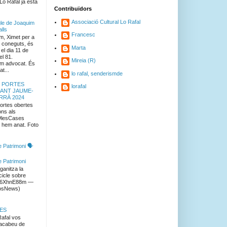
Lo Rafal ja està
Contribuïdors
Associació Cultural Lo Rafal
le de Joaquim
alls
Francesc
m, Ximet per a
i coneguts, és
Marta
el dia 11 de
el 81.
Mireia (R)
om advocat. És
t...
lo rafal, senderismde
 PORTES
lorafal
SANT JAUME-
RRÀ 2024
ortes obertes
ns als
#lesCases
 hem anat. Foto
 Patrimoni 🗣️
e Patrimoni
ganitza la
cicle sobre
/bT6XhnE88m —
osNews)
ES
afal vos
 acabeu de