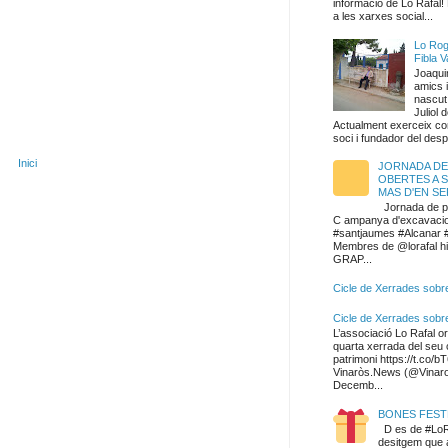
informació de Lo Rafal! 
a les xarxes social...
Lo Rog
Fibla V
Joaqui
amics 
nascut 
Juliol d
Actualment exerceix c
soci i fundador del despa
Inici
JORNADA DE
OBERTES A 
MAS D'EN SE
Jornada de p
C ampanya d'excavacio
#santjaumes #Alcanar 
Membres de @lorafal hi
GRAP...
Cicle de Xerrades sobre
Cicle de Xerrades sobr
L’associació Lo Rafal or
quarta xerrada del seu 
patrimoni https://t.co
Vinaròs.News (@Vinar
Decemb...
BONES FEST
D es de #LoR
desitgem que