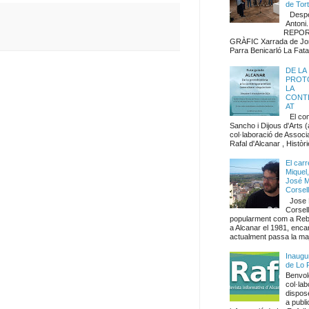
de Tor
Despe
Anto
REPORTA
GRÀFIC Xarrada de Jo
Parra Benicarló La Fata.
DE LA
PROTO
LA
CONT
AT
El co
Sancho i Dijous d'Arts 
col·laboració de Associa
Rafal d'Alcanar , Històri
El carr
Miquel,
José M
Corsel
Jose 
Corsel
popularment com a Rebl
a Alcanar el 1981, enca
actualment passa la maj
Inaugu
de Lo 
Benvolg
col·lab
dispos
a publi