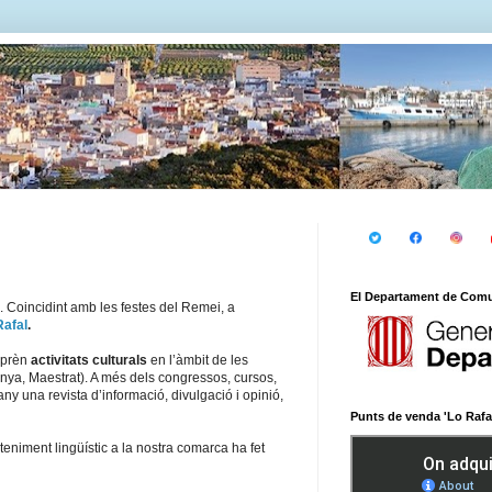
El Departament de Comun
. Coincidint amb les festes del Remei, a
Rafal
.
emprèn
activitats culturals
en l’àmbit de les
anya, Maestrat). A més dels congressos, cursos,
any una revista d’informació, divulgació i opinió,
Punts de venda 'Lo Rafal
teniment lingüístic a la nostra comarca ha fet