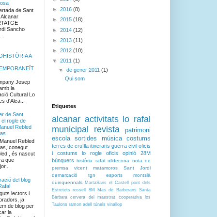
tosa
►
2016
(8)
rtada de Sant
ni. Alcanar
►
2015
(18)
TGE
rdi Sancho
►
2014
(12)
..
►
2013
(11)
►
2012
(10)
HISTÒRIA A
▼
2011
(1)
EMPORANEÏT
▼
de gener 2011
(1)
Qui som
mpany Josep
(amb la
ció Cultural Lo
es d'Alca...
Etiquetes
er de Sant
alcanar
activitats
lo rafal
 el rogle de
anuel Rebled
municipal
revista
patrimoni
las
escola
sortides
música
costums
Manuel Rebled
terres de cruïlla
itineraris
guerra civil
oficis
las, conegut
i costums
lo rogle
oficis
opinió
28M
ed , és nascut
ra que
búnquers
història
rafal
ulldecona
nota de
or...
premsa
vicent matamoros
Sant Jordi
demarcació tgn
esports
montsià
ració del blog
quinquennals
MartaSans
el Castell
pont dels
Rafal
Estretets
rossell
8M
Mas de Barberans
Santa
uts lectors i
Bàrbara
cervera del maestrat
cooperativa
los
oradors, ja
Taulons
ramon adell
túnels
vinallop
em de blog per
car la