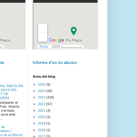
sta
Informa d'un ús abusiu
Arxiu del blog
►
2025
(6)
FAL PARTICIPA
0 ANYS DEL
►
2024
(50)
ET DE
►
2023
(318)
GUERA
ticipants al
►
2022
(57)
 Foto: Vinaròs
►
2021
(3)
a la taula
 local amb
►
2020
(1)
..
►
2019
(1)
c de
►
2018
(1)
tadors i
rs de la Diòcesi
►
2017
(5)