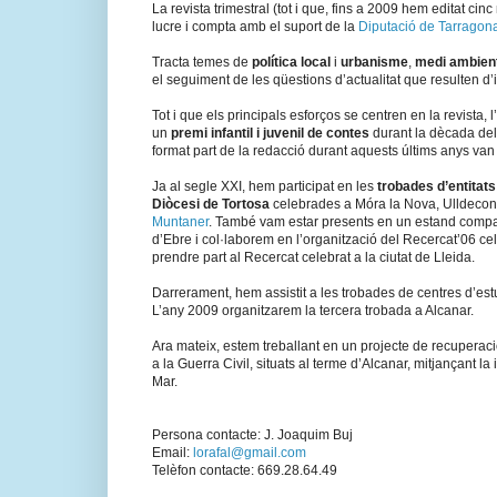
La revista trimestral (tot i que, fins a 2009 hem editat ci
lucre i compta amb el suport de la
Diputació de Tarragon
Tracta temes de
política local
i
urbanisme
,
medi ambien
el seguiment de les qüestions d’actualitat que resulten d’i
Tot i que els principals esforços se centren en la revista, l
un
premi infantil i juvenil de contes
durant la dècada del
format part de la redacció durant aquests últims anys van
Ja al segle XXI, hem participat en les
trobades d’entitats 
Diòcesi de Tortosa
celebrades a Móra la Nova, Ulldecona 
Muntaner
. També vam estar presents en un estand compart
d’Ebre i col·laborem en l’organització del Recercat’06 c
prendre part al Recercat celebrat a la ciutat de Lleida.
Darrerament, hem assistit a les trobades de centres d’estu
L’any 2009 organitzarem la tercera trobada a Alcanar.
Ara mateix, estem treballant en un projecte de recuperac
a la Guerra Civil, situats al terme d’Alcanar, mitjançant la
Mar.
Persona contacte: J. Joaquim Buj
Email:
lorafal@gmail.com
Telèfon contacte: 669.28.64.49